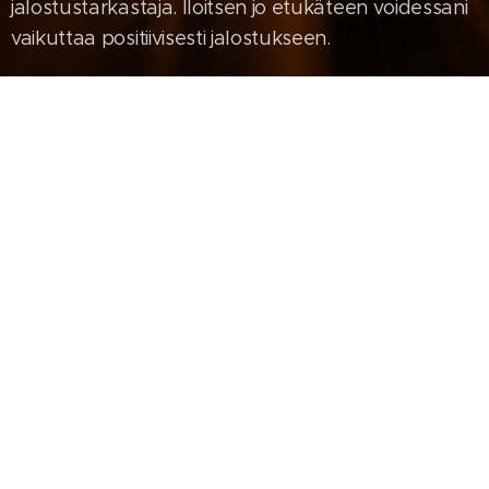
jalostustarkastaja. Iloitsen jo etukäteen voidessani
vaikuttaa positiivisesti jalostukseen.
Mein Name ist Steffen Straub, ich bin
aufgewachsen und wohne in Bad Boll, 09.07.1986
geboren und glücklich verheiratet. In meinem
Berufsleben bin ich als Elektronkonstrukteur tätig.
Seit meiner Kindheit bin ich in der Ortgruppe Bad
Boll aktiv. Es begann als jugendlicher
Hundeführer auf Zuchtschauen,
Ortgruppenfigurant, seit 2012
Ortsgruppenzuchtwart und schließlich bin ich seit
2017 1. Vorsitzender in der OG Bad Boll. Im Alter
von 18 Jahren übernahm ich den Zwingername
"vom Badsee" von meinem Vater. Seither züchte
ich regelmäßig Würfe auf diesen Zwinger. Einer