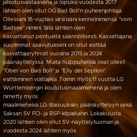
jalostusvastaavana ja lopuksi vuodesta 2017
lähtien olen ollut OG Bad Boll'n puheenjohtaja.
Ollessani 18-vuotias siirsi isäni kennelnimensä "vom
Badsee" nimiini. Siitä lähtien olen
kasvattanut pentueitä säännöllisesti. Kasvattajana
suurimmat saavutukseni on ollut esittää
kasvattajaryhmät vuosina 2015 ja 2024
päänäyttelyssä. Muita huippuhetkiä ovat olleet
"Ober von Bad Boll" ja "Elly del Seprion"
esittäminen voittajiksi. Toimin myös 11 vuotta LG
Württembergin koulutusmaalimiehenä ja olen
nimetty myös
maalimieheksi LG-tilaisuuksiin, päänäyttelyyn sekä
Saksan SV FCI- ja BSP-kilpailuihin. Lokakuusta
2020 lähtien olen ollut SV-näyttelytuomari ja
vuodesta 2024 lähtien myös